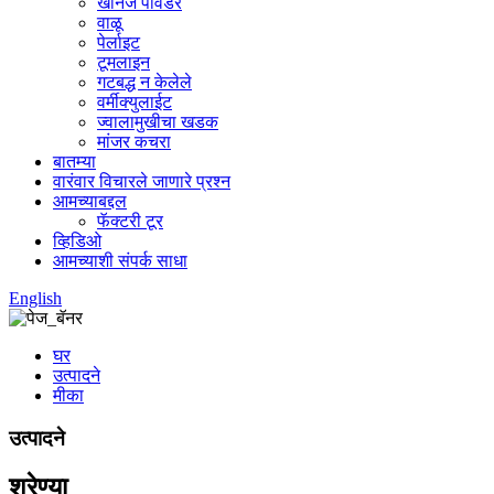
खनिज पावडर
वाळू
पेर्लाइट
टूमलाइन
गटबद्ध न केलेले
वर्मीक्युलाईट
ज्वालामुखीचा खडक
मांजर कचरा
बातम्या
वारंवार विचारले जाणारे प्रश्न
आमच्याबद्दल
फॅक्टरी टूर
व्हिडिओ
आमच्याशी संपर्क साधा
English
घर
उत्पादने
मीका
उत्पादने
श्रेण्या