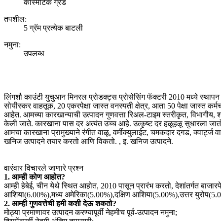
कॉस्मेटिक ग्रेड
तपशील:
5 ग्रॅम प्रत्येक बाटली
नमुना:
उपलब्ध
लिंगशौ काउंटी युचुआन मिनरल प्रोडक्ट्स प्रोसेसिंग फॅक्टरी 2010 मध्ये स्था
सोयीस्कर वाहतूक, 20 एकरपेक्षा जास्त वनस्पती क्षेत्र, आता 50 पेक्षा जास्त कर
आहेत. आमच्या कारखान्याची उत्पादन गुणवत्ता रिअल-टाइम स्तरीकृत, विभागीय, श्र
केली जाते. कारखाना पास दर अत्यंत उच्च आहे. उत्कृष्ट दर हळूहळू सुधारला
आमचा कारखाना प्रामुख्याने रंगीत वाळू, वर्मीक्युलाईट, चमकदार दगड, क्वार्ट्
खनिज उत्पादने तयार करतो आणि विकतो. , इ. खनिज उत्पादने.
वारंवार विचारले जाणारे प्रश्न
1. आम्ही कोण आहोत?
आम्ही हेबेई, चीन येथे स्थित आहोत, 2010 पासून प्रारंभ करतो, देशांतर्गत बाजारप
आशिया(6.00%),मध्य अमेरिका(5.00%),दक्षिण आशिया(5.00%),उत्तर युरोप(
2. आम्ही गुणवत्तेची हमी कशी देऊ शकतो?
मोठ्या प्रमाणावर उत्पादन करण्यापूर्वी नेहमीच पूर्व-उत्पादन नमुना;