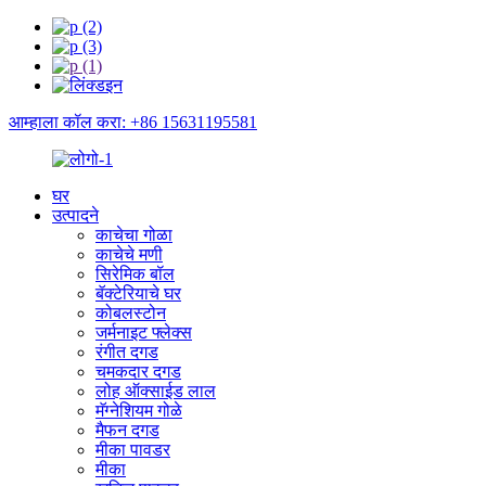
आम्हाला कॉल करा: +86 15631195581
घर
उत्पादने
काचेचा गोळा
काचेचे मणी
सिरेमिक बॉल
बॅक्टेरियाचे घर
कोबलस्टोन
जर्मनाइट फ्लेक्स
रंगीत दगड
चमकदार दगड
लोह ऑक्साईड लाल
मॅग्नेशियम गोळे
मैफन दगड
मीका पावडर
मीका