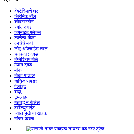
बॅक्टेरियाचे घर
सिरेमिक बॉल
कोबलस्टोन
रंगीत दगड
जर्मनाइट फ्लेक्स
काचेचा गोळा
काचेचे मणी
लोह ऑक्साईड लाल
चमकदार दगड
मॅग्नेशियम गोळे
मैफन दगड
मीका
मीका पावडर
खनिज पावडर
पेर्लाइट
वाळू
टूमलाइन
गटबद्ध न केलेले
वर्मीक्युलाईट
ज्वालामुखीचा खडक
मांजर कचरा