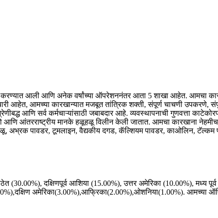
पन करण्यात आली आणि अनेक वर्षांच्या ऑपरेशननंतर आता 5 शाखा आहेत. आमचा कारखान
्मचारी आहेत, आमच्या कारखान्यात मजबूत तांत्रिक शक्ती, संपूर्ण चाचणी उपकरणे, सं
ेणीबद्ध आणि सर्व कर्मचाऱ्यांसाठी जबाबदार आहे. व्यवस्थापनाची गुणवत्ता काटेको
 जातो आणि आंतरराष्ट्रीय मानके हळूहळू विलीन केली जातात. आमचा कारखाना नेहम
ज वाळू, अभ्रक पावडर, टूमलाइन, वैद्यकीय दगड, कॅल्शियम पावडर, काओलिन, टॅल्कम 
ेठेत (30.00%), दक्षिणपूर्व आशिया (15.00%), उत्तर अमेरिका (10.00%), मध्य पूर्व
5.00%),दक्षिण अमेरिका(3.00%),आफ्रिका(2.00%),ओशनिया(1.00%). आमच्या ऑ